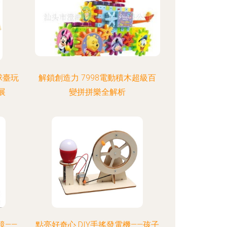
球臺玩
解鎖創造力 7998電動積木超級百
展
變拼拼樂全解析
鏡——
點亮好奇心 DIY手搖發電機——孩子