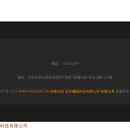
電話：1320850**
地址：北京市房山區洪寺街甲2號院7號樓A座1單元4層4189號
HT © 2026
WWW.WXCMXX.CN
科教玩具
北京爛議科技有限公司
科教玩具
版權所
科技有限公司