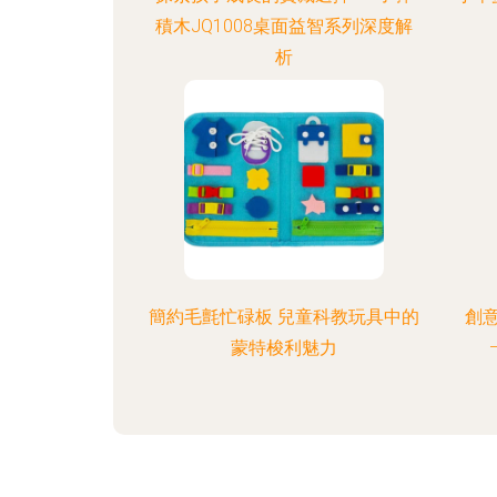
積木JQ1008桌面益智系列深度解
析
簡約毛氈忙碌板 兒童科教玩具中的
創意
蒙特梭利魅力