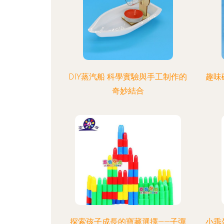
DIY蒸汽船 科學實驗與手工制作的
趣味
奇妙結合
探索孩子成長的寶藏選擇——子彈
小乖