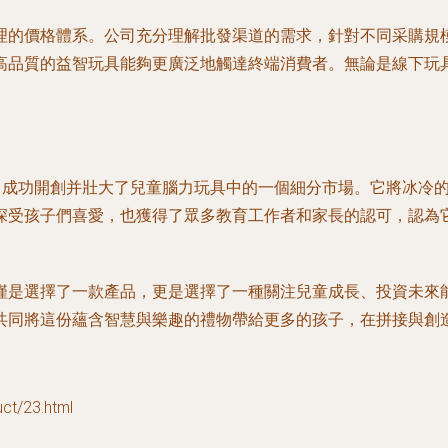
理的價格體系。公司充分理解批發渠道的需求，針對不同采購規
高品質的益智玩具能夠更廣泛地觸達終端消費者。無論是線下玩
品，成功開創并壯大了兒童腦力玩具中的一個細分市場。它將冰冷
深受孩子們喜愛，也獲得了眾多教育工作者和家長的認可，認為
僅是選擇了一款產品，更是選擇了一種關注兒童成長、投資未來
共同將這份蘊含智慧與樂趣的禮物帶給更多的孩子，在拼接與創
/23.html