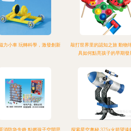
磁力小車 玩轉科學，激發創新
敲打世界里的認知之旅 動物
具如何點亮孩子的早期發
蛋消防急先鋒 點燃孩子空間思
探索星空奧秘 375x火箭望遠